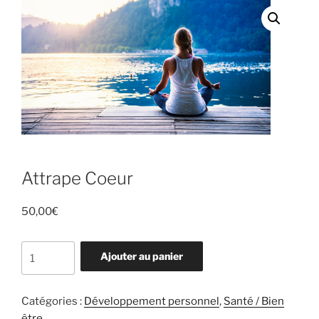
Attrape Coeur
50,00
€
quantité
Ajouter au panier
de
Attrape
Coeur
Catégories :
Développement personnel
,
Santé / Bien
être