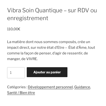
Vibra Soin Quantique – sur RDV ou
enregistrement
110,00
€
La matière dont nous sommes composés, crée un
impact direct, sur notre état d’Etre – État d’Âme, tout
comme la façon de penser, d’agir de ressentir, de
manger, de VIVRE.
quantité
Ajouter au panier
de
Vibra
Soin
Catégories :
Développement personnel
,
Guidance
,
Quantique
Santé / Bien être
-
sur