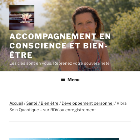
Aller
au
contenu
principal
ACCOMPAGNEMENT EN
CONSCIENCE ET BIEN-
ÊTRE
Les clés sont en vous. Reprenez votre souveraineté
Menu
Accueil
/
Santé / Bien être
/
Développement personnel
/ Vibra
Soin Quantique – sur RDV ou enregistrement