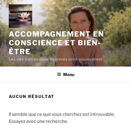
Aller
au
contenu
principal
ACCOMPAGNEMENT EN
CONSCIENCE ET BIEN-
ÊTRE
Les clés sont en vous. Reprenez votre souveraineté
Menu
AUCUN RÉSULTAT
Il semble que ce que vous cherchez est introuvable.
Essayez avec une recherche.