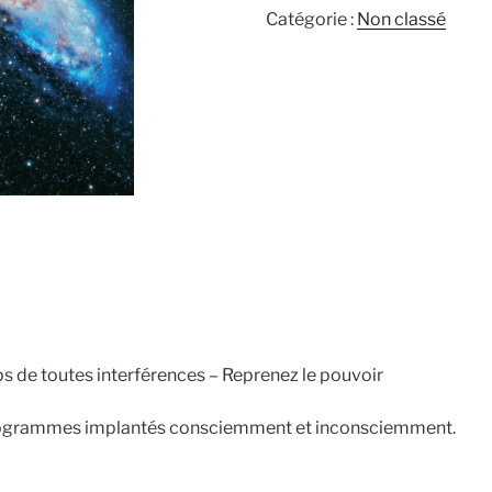
-
Catégorie :
Non classé
Nettoyage
profond
uniquement
sur
RDV
ps de toutes interférences – Reprenez le pouvoir
programmes implantés consciemment et inconsciemment.