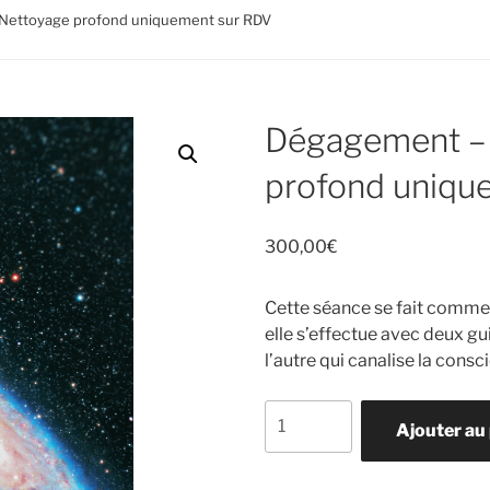
Nettoyage profond uniquement sur RDV
Dégagement –
profond uniqu
300,00
€
Cette séance se fait comme 
elle s’effectue avec deux gui
l’autre qui canalise la consc
quantité
Ajouter au
de
Dégagement